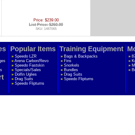
Price: $239.00
List Price: $260.00
SKU: 1487065
es
Popular Items
Training Equipment
Mo
»
Speedo LZR
»
Bags & Backpacks
»
8
ges
»
Arena Carbon/Revo
»
Fins
»
K
»
Speedo Fastskin
»
Snorkels
»
M
s
»
Specials/Sales
»
Bundles
»
B
»
Dolfin Uglies
»
Drag Suits
rt
»
Drag Suits
»
Speedo Flipturns
»
Speedo Flipturns